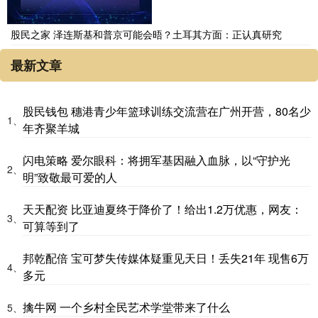
股民之家 泽连斯基和普京可能会晤？土耳其方面：正认真研究
最新文章
股民钱包 穗港青少年篮球训练交流营在广州开营，80名少
1、
年齐聚羊城
闪电策略 爱尔眼科：将拥军基因融入血脉，以“守护光
2、
明”致敬最可爱的人
天天配资 比亚迪夏终于降价了！给出1.2万优惠，网友：
3、
可算等到了
邦乾配倍 宝可梦失传媒体疑重见天日！丢失21年 现售6万
4、
多元
擒牛网 一个乡村全民艺术学堂带来了什么
5、