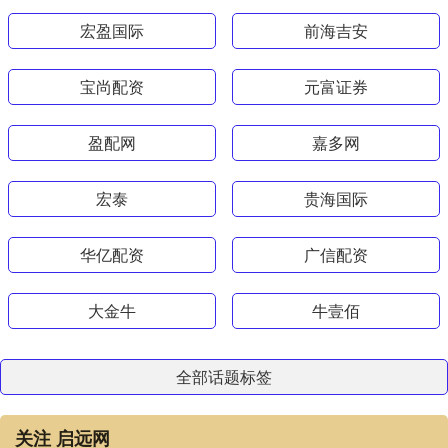
宏盈国际
前海吉安
宝尚配资
元富证券
盈配网
嘉多网
宏泰
贵海国际
华亿配资
广信配资
大金牛
牛壹佰
全部话题标签
关注 启远网