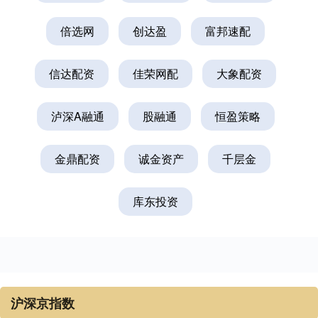
倍选网
创达盈
富邦速配
信达配资
佳荣网配
大象配资
泸深A融通
股融通
恒盈策略
金鼎配资
诚金资产
千层金
库东投资
沪深京指数