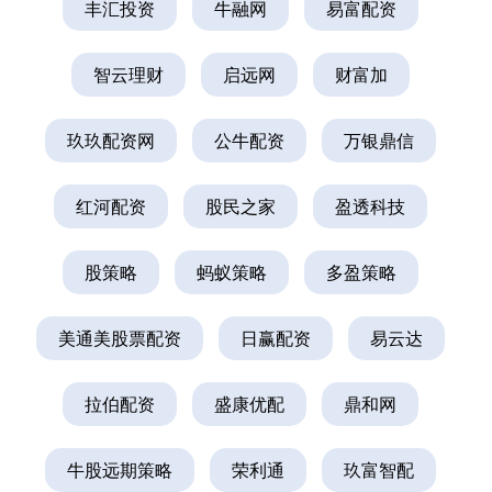
丰汇投资
牛融网
易富配资
智云理财
启远网
财富加
玖玖配资网
公牛配资
万银鼎信
红河配资
股民之家
盈透科技
股策略
蚂蚁策略
多盈策略
美通美股票配资
日赢配资
易云达
拉伯配资
盛康优配
鼎和网
牛股远期策略
荣利通
玖富智配