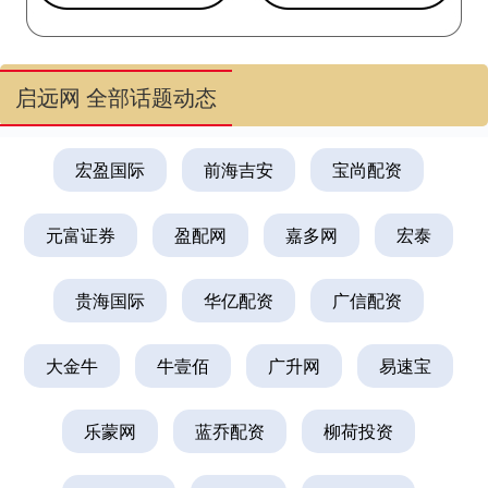
启远网 全部话题动态
宏盈国际
前海吉安
宝尚配资
元富证券
盈配网
嘉多网
宏泰
贵海国际
华亿配资
广信配资
大金牛
牛壹佰
广升网
易速宝
乐蒙网
蓝乔配资
柳荷投资