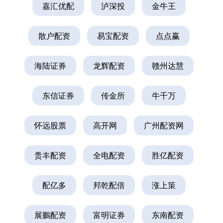
嘉汇优配
泸深投
金牛王
散户配资
易宝配资
点点赢
海陆证券
龙辉配资
赣州达慧
东信证券
传金所
牛千万
怀远股票
高开网
广州配资网
贵丰配资
全电配资
胜亿配资
配亿多
邦乾配倍
涨上策
展鵬配资
富明证券
东南配资