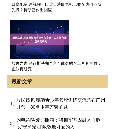
日赢配资 速视频｜自导自演白宫枪击案？为何万斯
先撤？特朗普作出回应
股民之家 泽连斯基和普京可能会晤？土耳其方面：
正认真研究
最新文章
股民钱包 穗港青少年篮球训练交流营在广州
1、
开营，80名少年齐聚羊城
闪电策略 爱尔眼科：将拥军基因融入血脉，
2、
以“守护光明”致敬最可爱的人