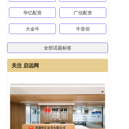
华亿配资
广信配资
大金牛
牛壹佰
全部话题标签
关注 启远网