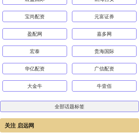
宝尚配资
元富证券
盈配网
嘉多网
宏泰
贵海国际
华亿配资
广信配资
大金牛
牛壹佰
全部话题标签
关注 启远网