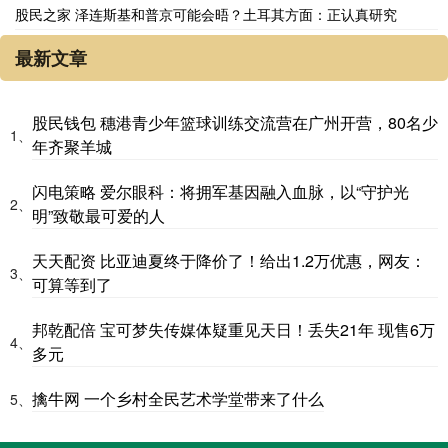
股民之家 泽连斯基和普京可能会晤？土耳其方面：正认真研究
最新文章
股民钱包 穗港青少年篮球训练交流营在广州开营，80名少
1、
年齐聚羊城
闪电策略 爱尔眼科：将拥军基因融入血脉，以“守护光
2、
明”致敬最可爱的人
天天配资 比亚迪夏终于降价了！给出1.2万优惠，网友：
3、
可算等到了
邦乾配倍 宝可梦失传媒体疑重见天日！丢失21年 现售6万
4、
多元
擒牛网 一个乡村全民艺术学堂带来了什么
5、