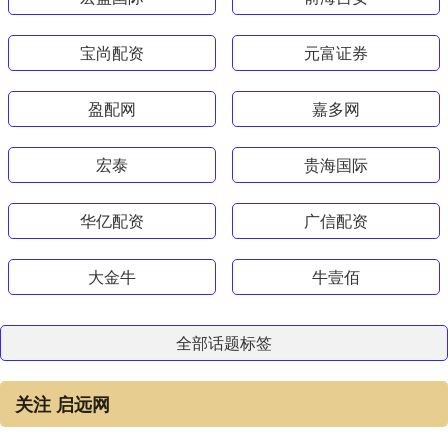
宝尚配资
元富证券
盈配网
嘉多网
宏泰
贵海国际
华亿配资
广信配资
大金牛
牛壹佰
全部话题标签
关注 启远网