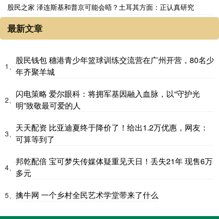
股民之家 泽连斯基和普京可能会晤？土耳其方面：正认真研究
最新文章
股民钱包 穗港青少年篮球训练交流营在广州开营，80名少
1、
年齐聚羊城
闪电策略 爱尔眼科：将拥军基因融入血脉，以“守护光
2、
明”致敬最可爱的人
天天配资 比亚迪夏终于降价了！给出1.2万优惠，网友：
3、
可算等到了
邦乾配倍 宝可梦失传媒体疑重见天日！丢失21年 现售6万
4、
多元
擒牛网 一个乡村全民艺术学堂带来了什么
5、