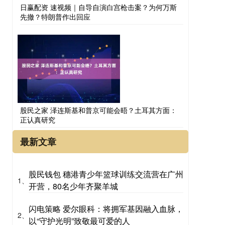
日赢配资 速视频｜自导自演白宫枪击案？为何万斯
先撤？特朗普作出回应
股民之家 泽连斯基和普京可能会晤？土耳其方面：
正认真研究
最新文章
股民钱包 穗港青少年篮球训练交流营在广州
1、
开营，80名少年齐聚羊城
闪电策略 爱尔眼科：将拥军基因融入血脉，
2、
以“守护光明”致敬最可爱的人