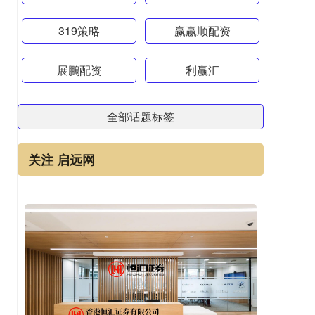
319策略
赢赢顺配资
展鵬配资
利赢汇
全部话题标签
关注 启远网