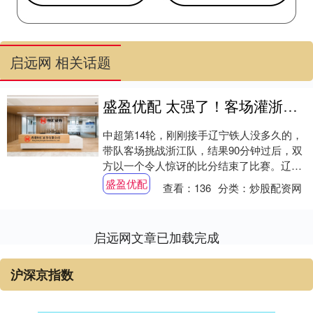
启远网 相关话题
盛盈优配 太强了！客场灌浙江5球，徐正源照搬蓉城战术，激活新“费利佩”
中超第14轮，刚刚接手辽宁铁人没多久的，
带队客场挑战浙江队，结果90分钟过后，双
方以一个令人惊讶的比分结束了比赛。辽宁
铁人竟然在客场狂灌浙江队五球，以5-0大
盛盈优配
查看：
136
分类：
炒股配资网
胜....
启远网文章已加载完成
沪深京指数