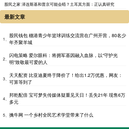
股民之家 泽连斯基和普京可能会晤？土耳其方面：正认真研究
最新文章
股民钱包 穗港青少年篮球训练交流营在广州开营，80名少
1、
年齐聚羊城
闪电策略 爱尔眼科：将拥军基因融入血脉，以“守护光
2、
明”致敬最可爱的人
天天配资 比亚迪夏终于降价了！给出1.2万优惠，网友：
3、
可算等到了
邦乾配倍 宝可梦失传媒体疑重见天日！丢失21年 现售6万
4、
多元
擒牛网 一个乡村全民艺术学堂带来了什么
5、