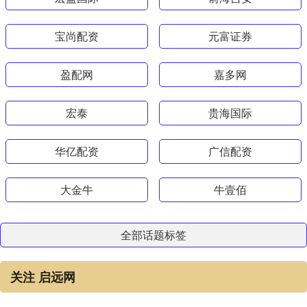
宝尚配资
元富证券
盈配网
嘉多网
宏泰
贵海国际
华亿配资
广信配资
大金牛
牛壹佰
全部话题标签
关注 启远网