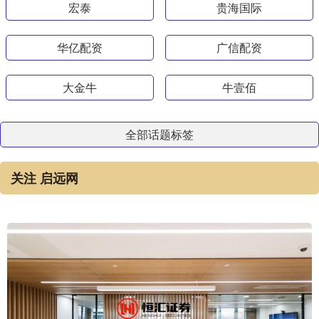
宏泰
贵海国际
华亿配资
广信配资
大金牛
牛壹佰
全部话题标签
关注 启远网