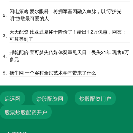
闪电策略 爱尔眼科：将拥军基因融入血脉，以“守护光
2、
明”致敬最可爱的人
天天配资 比亚迪夏终于降价了！给出1.2万优惠，网友：
3、
可算等到了
邦乾配倍 宝可梦失传媒体疑重见天日！丢失21年 现售6万
4、
多元
擒牛网 一个乡村全民艺术学堂带来了什么
5、
启远网
炒股配资网
炒股配资门户
股票炒股配资开户