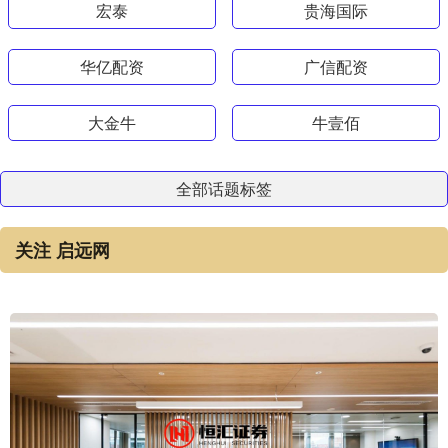
宏泰
贵海国际
华亿配资
广信配资
大金牛
牛壹佰
全部话题标签
关注 启远网