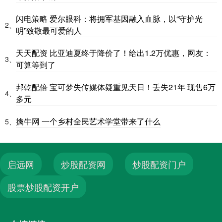
闪电策略 爱尔眼科：将拥军基因融入血脉，以“守护光
2、
明”致敬最可爱的人
天天配资 比亚迪夏终于降价了！给出1.2万优惠，网友：
3、
可算等到了
邦乾配倍 宝可梦失传媒体疑重见天日！丢失21年 现售6万
4、
多元
擒牛网 一个乡村全民艺术学堂带来了什么
5、
启远网
炒股配资网
炒股配资门户
股票炒股配资开户