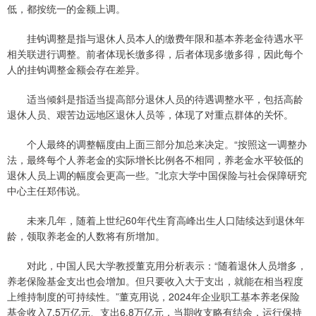
低，都按统一的金额上调。
挂钩调整是指与退休人员本人的缴费年限和基本养老金待遇水平
相关联进行调整。前者体现长缴多得，后者体现多缴多得，因此每个
人的挂钩调整金额会存在差异。
适当倾斜是指适当提高部分退休人员的待遇调整水平，包括高龄
退休人员、艰苦边远地区退休人员等，体现了对重点群体的关怀。
个人最终的调整幅度由上面三部分加总来决定。“按照这一调整办
法，最终每个人养老金的实际增长比例各不相同，养老金水平较低的
退休人员上调的幅度会更高一些。”北京大学中国保险与社会保障研究
中心主任郑伟说。
未来几年，随着上世纪60年代生育高峰出生人口陆续达到退休年
龄，领取养老金的人数将有所增加。
对此，中国人民大学教授董克用分析表示：“随着退休人员增多，
养老保险基金支出也会增加。但只要收入大于支出，就能在相当程度
上维持制度的可持续性。”董克用说，2024年企业职工基本养老保险
基金收入7.5万亿元、支出6.8万亿元，当期收支略有结余，运行保持