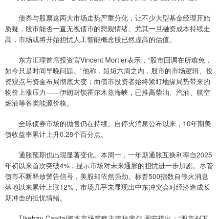
债券与股票这两大市场走势严重分化，让不少大型基金经理开始
质疑，股市能否一直无视债市的悲观情绪。尤其一旦融资成本持续走
高，市场或将开始担忧人工智能概念股已然虚高的估值。
东方汇理首席投资官Vincent Mortier表示，“股市回调在所难免，
如今只是时间早晚问题。”他称，短短六周之内，股市的市场逻辑、投
资观点与资金布局彻底大变；而债市投资者始终紧盯地缘局势带来的
物价上涨压力——伊朗封锁霍尔木兹海峡，已推高柴油、汽油、航空
燃油等各类能源价格。
全球债券市场的抛售仍在持续。自停火消息公布以来，10年期美
债收益率累计上升0.28个百分点。
通胀预期也出现显著变化。本周一，一年期通胀互换利率自2025
年初以来首次突破4%，显示市场对未来通胀的担忧进一步加剧。尽管
债市不断释放警告信号，美股却依然强劲。标普500指数自停火消息
落地以来累计上涨12%，市场几乎未显现出中东冲突会对经济造成长
期冲击的担忧情绪。
Tikehau Capital资本市场策略主管拉斐尔·图安指出：“股市创下