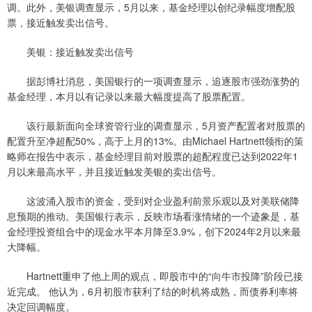
调。此外，美银调查显示，5月以来，基金经理以创纪录幅度增配股
票，接近触发卖出信号。
美银：接近触发卖出信号
据彭博社消息，美国银行的一项调查显示，追逐股市强劲涨势的
基金经理，本月以有记录以来最大幅度提高了股票配置。
该行最新面向全球资管行业的调查显示，5月资产配置者对股票的
配置升至净超配50%，高于上月的13%。由Michael Hartnett领衔的策
略师在报告中表示，基金经理目前对股票的超配程度已达到2022年1
月以来最高水平，并且接近触发美银的卖出信号。
这波涌入股市的资金，受到对企业盈利前景乐观以及对美联储降
息预期的推动。美国银行表示，反映市场看涨情绪的一个迹象是，基
金经理投资组合中的现金水平本月降至3.9%，创下2024年2月以来最
大降幅。
Hartnett重申了他上周的观点，即股市中的“向牛市投降”阶段已接
近完成。 他认为，6月初股市获利了结的时机将成熟，而债券利率将
决定回调幅度。