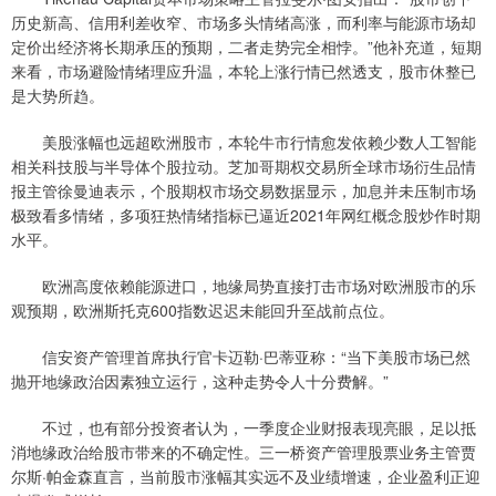
历史新高、信用利差收窄、市场多头情绪高涨，而利率与能源市场却
定价出经济将长期承压的预期，二者走势完全相悖。”他补充道，短期
来看，市场避险情绪理应升温，本轮上涨行情已然透支，股市休整已
是大势所趋。
美股涨幅也远超欧洲股市，本轮牛市行情愈发依赖少数人工智能
相关科技股与半导体个股拉动。芝加哥期权交易所全球市场衍生品情
报主管徐曼迪表示，个股期权市场交易数据显示，加息并未压制市场
极致看多情绪，多项狂热情绪指标已逼近2021年网红概念股炒作时期
水平。
欧洲高度依赖能源进口，地缘局势直接打击市场对欧洲股市的乐
观预期，欧洲斯托克600指数迟迟未能回升至战前点位。
信安资产管理首席执行官卡迈勒·巴蒂亚称：“当下美股市场已然
抛开地缘政治因素独立运行，这种走势令人十分费解。”
不过，也有部分投资者认为，一季度企业财报表现亮眼，足以抵
消地缘政治给股市带来的不确定性。三一桥资产管理股票业务主管贾
尔斯·帕金森直言，当前股市涨幅其实远不及业绩增速，企业盈利正迎