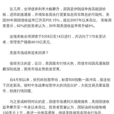
近几周，全球债券利率大幅攀升，原因是伊朗战争推高能源价
格，进而刺激通胀，并增加各国央行需要加息而非降息的可能性。美
国30年期国债收益率已升至约5.15%，接近2007年以来高位。 美银调
查显示，62%的投资者认为，30年期美债收益率将升破6%。
这项美银全球调查于5月8日至14日进行，共访问了170名受访
者，管理资产规模4610亿美元。
美股市场或将迎来回调？
值得关注的是，近日，美国股市行情火热，而债市却因高通胀阴
霾深陷低迷，两类市场走势愈发背离。
自4月初以来，依托科技股带动，标普500指数一路冲高，接连创
下历史新高。彼时中东战事短暂停火的消息出炉，大批交易员重返股
市，助推行情回暖。
与之形成鲜明对比的是，国债市场遭到大规模抛售，美国国债收
益率攀升至一年多以来高位。投资者普遍认为，国际油价站稳每桶
100美元上方，将进一步推高通胀，倒逼美联储等多国央行加息。