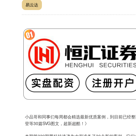
易云达
小品哥和同事们每周都会精选最新优质案例，到目前已经整
登等30篇SVG图文，超新超酷！》