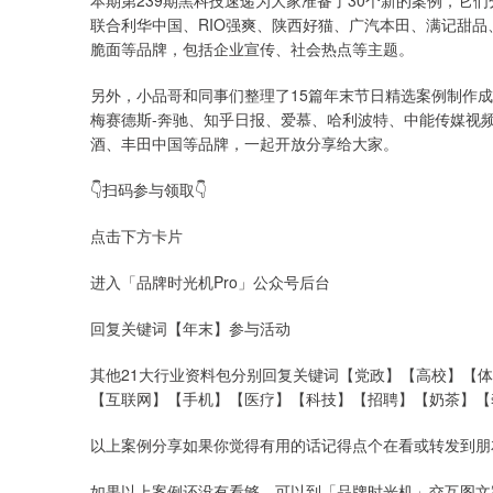
本期第239期黑科技速递为大家准备了30个新的案例，它们分别
联合利华中国、RIO强爽、陕西好猫、广汽本田、满记甜品、
脆面等品牌，包括企业宣传、社会热点等主题。
另外，小品哥和同事们整理了15篇年末节日精选案例制作
梅赛德斯-奔驰、知乎日报、爱慕、哈利波特、中能传媒视频、
酒、丰田中国等品牌，一起开放分享给大家。
👇扫码参与领取👇
点击下方卡片
进入「品牌时光机Pro」公众号后台
回复关键词【年末】参与活动
其他21大行业资料包分别回复关键词【党政】【高校】【
【互联网】【手机】【医疗】【科技】【招聘】【奶茶】【
以上案例分享如果你觉得有用的话记得点个在看或转发到朋
如果以上案例还没有看够，可以到「品牌时光机」交互图文案例库（网址