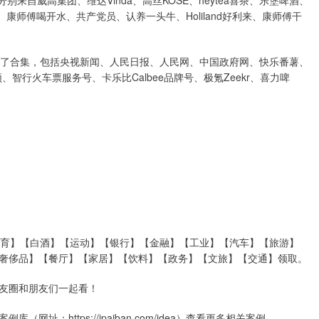
来自威高集团、维达Vinda、高丝KOSE、heytea喜茶、乐堡啤酒、
康师傅喝开水、共产党员、认养一头牛、Holiland好利来、康师傅干
成了合集，包括央视新闻、人民日报、人民网、中国政府网、快乐番薯、
智行火车票服务号、卡乐比Calbee品牌号、极氪Zeekr、喜力啤
体育】【白酒】【运动】【银行】【金融】【工业】【汽车】【旅游】
奢侈品】【餐厅】【家居】【饮料】【政务】【文旅】【交通】领取。
友圈和朋友们一起看！
：https://ipaiban.com/idea）查看更多相关案例。