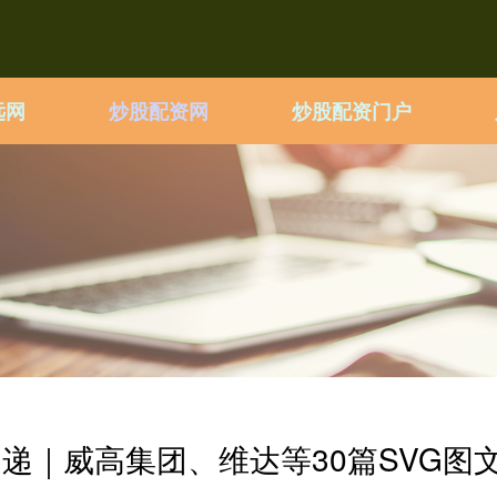
远网
炒股配资网
炒股配资门户
速递｜威高集团、维达等30篇SVG图