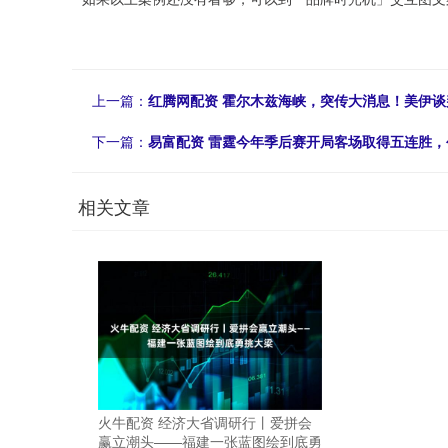
上一篇：
红腾网配资 霍尔木兹海峡，突传大消息！美伊
下一篇：
易富配资 雷霆今年季后赛开局客场取得五连胜
相关文章
火牛配资 经济大省调研行丨爱拼会
赢立潮头——福建一张蓝图绘到底勇