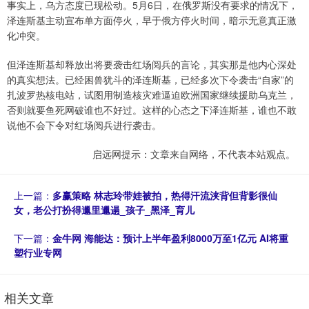
事实上，乌方态度已现松动。5月6日，在俄罗斯没有要求的情况下，
泽连斯基主动宣布单方面停火，早于俄方停火时间，暗示无意真正激
化冲突。
但泽连斯基却释放出将要袭击红场阅兵的言论，其实那是他内心深处
的真实想法。已经困兽犹斗的泽连斯基，已经多次下令袭击“自家”的
扎波罗热核电站，试图用制造核灾难逼迫欧洲国家继续援助乌克兰，
否则就要鱼死网破谁也不好过。这样的心态之下泽连斯基，谁也不敢
说他不会下令对红场阅兵进行袭击。
启远网提示：文章来自网络，不代表本站观点。
上一篇：
多赢策略 林志玲带娃被拍，热得汗流浃背但背影很仙
女，老公打扮得邋里邋遢_孩子_黑泽_育儿
下一篇：
金牛网 海能达：预计上半年盈利8000万至1亿元 AI将重
塑行业专网
相关文章