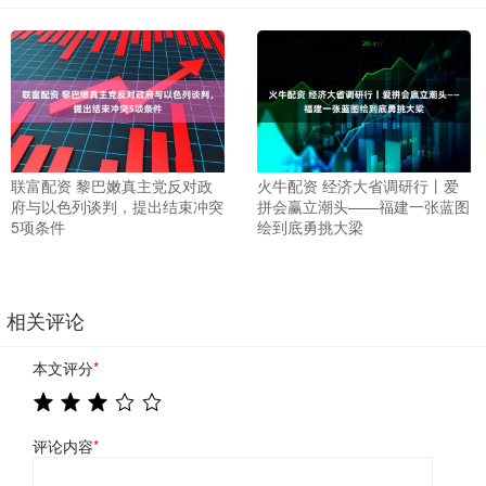
联富配资 黎巴嫩真主党反对政
火牛配资 经济大省调研行丨爱
府与以色列谈判，提出结束冲突
拼会赢立潮头——福建一张蓝图
5项条件
绘到底勇挑大梁
相关评论
本文评分
*
评论内容
*