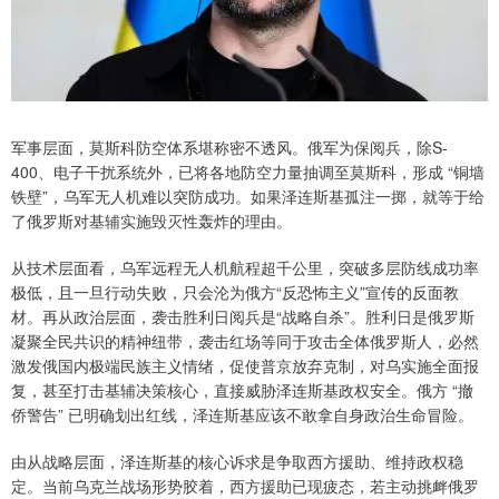
军事层面，莫斯科防空体系堪称密不透风。俄军为保阅兵，除S-
400、电子干扰系统外，已将各地防空力量抽调至莫斯科，形成 “铜墙
铁壁”，乌军无人机难以突防成功。如果泽连斯基孤注一掷，就等于给
了俄罗斯对基辅实施毁灭性轰炸的理由。
从技术层面看，乌军远程无人机航程超千公里，突破多层防线成功率
极低，且一旦行动失败，只会沦为俄方“反恐怖主义”宣传的反面教
材。再从政治层面，袭击胜利日阅兵是“战略自杀”。胜利日是俄罗斯
凝聚全民共识的精神纽带，袭击红场等同于攻击全体俄罗斯人，必然
激发俄国内极端民族主义情绪，促使普京放弃克制，对乌实施全面报
复，甚至打击基辅决策核心，直接威胁泽连斯基政权安全。俄方 “撤
侨警告” 已明确划出红线，泽连斯基应该不敢拿自身政治生命冒险。
由从战略层面，泽连斯基的核心诉求是争取西方援助、维持政权稳
定。当前乌克兰战场形势胶着，西方援助已现疲态，若主动挑衅俄罗