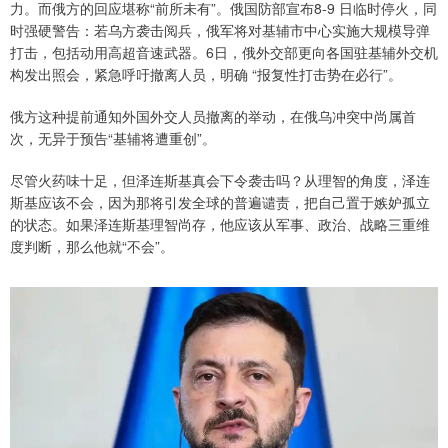
力。而俄方的回应堪称“前所未有”。俄国防部宣布8-9 日临时停火，同
时强硬警告：若乌方袭击阅兵，俄军将对基辅市中心实施大规模导弹
打击，包括动用高超音速武器。6日，俄外交部更向各国驻基辅外交机
构发出照会，紧急呼吁撤离人员，明确 “报复性打击势在必行”。
俄方这种提前通知外国外交人员撤离的举动，在俄乌冲突中尚属首
次，无异于预告“基辅将遭重创”。
尽管火药味十足，但泽连斯基真会下令袭击吗？从理智的角度，泽连
斯基应该不会，因为那将引发全球的普遍谴责，把自己置于嫉妒孤立
的状态。如果泽连斯基理智尚存，他应该从军事、政治、战略三重维
度判断，那么他就“不会”。