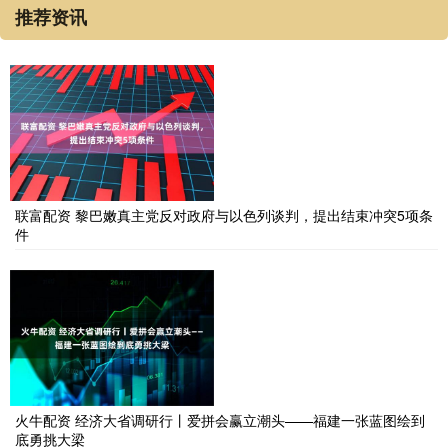
推荐资讯
联富配资 黎巴嫩真主党反对政府与以色列谈判，提出结束冲突5项条
件
火牛配资 经济大省调研行丨爱拼会赢立潮头——福建一张蓝图绘到
底勇挑大梁