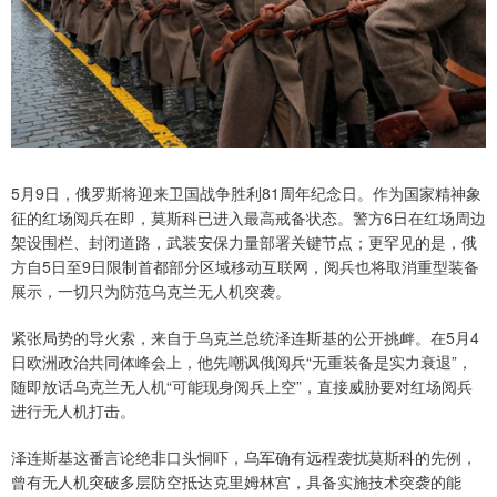
5月9日，俄罗斯将迎来卫国战争胜利81周年纪念日。作为国家精神象
征的红场阅兵在即，莫斯科已进入最高戒备状态。警方6日在红场周边
架设围栏、封闭道路，武装安保力量部署关键节点；更罕见的是，俄
方自5日至9日限制首都部分区域移动互联网，阅兵也将取消重型装备
展示，一切只为防范乌克兰无人机突袭。
紧张局势的导火索，来自于乌克兰总统泽连斯基的公开挑衅。在5月4
日欧洲政治共同体峰会上，他先嘲讽俄阅兵“无重装备是实力衰退”，
随即放话乌克兰无人机“可能现身阅兵上空”，直接威胁要对红场阅兵
进行无人机打击。
泽连斯基这番言论绝非口头恫吓，乌军确有远程袭扰莫斯科的先例，
曾有无人机突破多层防空抵达克里姆林宫，具备实施技术突袭的能