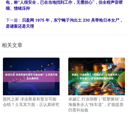
电，称“人很安全，已在当地找到工作，无需担心”，但全程声音哽
咽、情绪压抑
下一篇：
贝盈网 1975 年，东宁蝇子沟出土 230 具带枪日本女尸，
是谜案还是天理
相关文章
股民之家 泽连斯基和普京可能
卓越汇 行业洞察 | “双擎驱动”上
会晤？土耳其方面：正认真研究
海服务步入“快车道”，扩能提质
仍需补短板