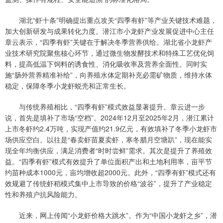
湖北“虾十条”明确提出重点攻关“四季有虾”等产业关键技术难题，
加大创新研发与成果转化力度。潜江市小龙虾产业发展促进中心主任
章云表示，“四季有虾”关键在于解决冬季营养供给。湖北省小龙虾产
业技术研究院聚焦核心环节，通过微生物发酵技术和特殊工艺优化饲
料，提高低温下饲料的诱食性、消化吸收率及营养全面性。同时实
施“肠外营养精准补给”，向养殖水体定期补充必需矿物质，维持水体
稳定，保障冬季小龙虾蜕壳和正常生长。
与传统养殖相比，“四季有虾”模式效益显著提升。章云进一步
说，首先是填补了市场“空档”。2024年12月至2025年2月，潜江累计
上市冬虾约2.4万吨，实现产值约21.9亿元，有效填补了冬季小龙虾市
场供应空白。以往是“春卖虾苗夏卖虾，寒冬腊月空塘趴”，现在能实
现全年均衡供应，满足消费者“时时尝鲜”需求。其次是提升了养殖效
益。“四季有虾”模式有效提升了单位面积产出和土地利用率，亩平节
约苗种成本1000元，亩均增收超2000元。此外，“四季有虾”模式还有
效规避了传统虾稻模式集中上市导致的价格“波谷”，提升了产业稳定
性和养殖户抗风险能力。
近来，网上传闻“小龙虾价格大跳水”。作为“中国小龙虾之乡”，潜