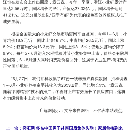
江也在发布会上作出回应，章云说，今年一季度，潜江小龙虾累计产
量达2.56万吨，同比增长约9%，产值达27.32亿元，同比增长达到
41.21%。这充分反映出以“四季有虾”为代表的绿色高效养殖模式推广
成效显著。
根据全国最大的小龙虾交易市场潜网平台监测，今年1～6月，小
青均价18.9元/斤，同比上涨16.7%；中青均价26.5元/斤，同比上涨
8.2%；虾苗均价为16.3元/斤，同比上涨31.5%；仅炮头虾均价降了
9.9%。每年5～6月进入水稻插秧时节小龙虾集中上市，价格会有阶段
性回落，6～8月进入高峰消费期价格回升，这属于农业生产和消费的
正常周期规律。
“6月27日，我们抽样收集了67份一线养殖户真实数据，抽样调查
1～6月小龙虾养殖亩平纯收入为2659.2元、同比增长9%。”章云说，
随着“四季有虾”技术的推广，冬春虾上市有效拉长了供应窗口，这将
有力缓解集中上市带来的价格波动。
启远网提示：文章来自网络，不代表本站观点。
上一篇：
奕汇网 多名中国男子赴泰国后集体失联！家属曾接到来