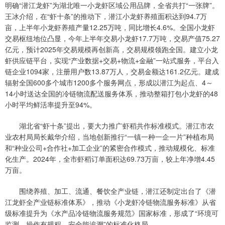
明确“潜江龙虾”为湖北唯一小龙虾区域公用品牌，全省共打“一张牌”。
王冰介绍，在“虾十条”的推动下，潜江小龙虾养殖面积达到94.7万
亩，上半年小龙虾养殖产量12.25万吨，同比增长4.6%。全国小龙虾
交易枢纽地位凸显，今年上半年交易小龙虾17.7万吨，交易产值75.27
亿元，预计2025年交易规模再创新高，交易规模领跑全国。建立小龙
虾供应链平台，实现“产业数据+交易+物流+金融”一站式服务，平台入
链企业1094家，注册用户数13.87万人，交易金额达161.2亿元。建成
辐射全国600多个城市1200多个服务网点，形成以潜江为起点、4～
14小时送达全国的冷链物流配送服务体系，推动整箱打包小龙虾的48
小时平均鲜活率提升至94%。
湖北省“虾十条”提出，要大力推广虾稻共作标准模式。潜江市农
业农村局局长戴华介绍，当地创新推行“一镇一种一企一片”种植布局
和“种业公司+合作社+加工企业”的紧密合作模式，推动规模化、标准
化生产。2024年，全市虾稻订单面积达69.73万亩，较上年净增4.45
万亩。
围绕养殖、加工、流通、餐饮全产业链，潜江还制定出台了《潜
江龙虾全产业链标准体系》，推动《小龙虾冷链物流服务标准》从省
级标准提升为《水产品冷链物流服务规范》国家标准，形成了“环境可
监测、操作有规程、安全能追溯”的标准化格局。