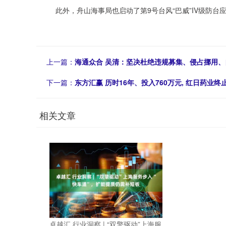
此外，舟山海事局也启动了第9号台风“巴威”IV级防台
上一篇：
海通众合 吴清：坚决杜绝违规募集、侵占挪用
下一篇：
东方汇赢 历时16年、投入760万元, 红日药业
相关文章
卓越汇 行业洞察 | “双擎驱动”上海服