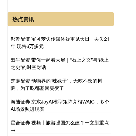
热点资讯
邦乾配倍 宝可梦失传媒体疑重见天日！丢失21
年 现售6万多元
盟牛配资 带你一起看大展｜“石上之文”与“纸上
之史”的时空对话
芝麻配资 动物界的“辣妹子”，无辣不欢的树
鼩，为了吃都基因突变了
海陆证券 京东JoyAI模型矩阵亮相WAIC，多个
AI场景照进现实
星合证券 视频丨旅游强国怎么建？一文划重点
→