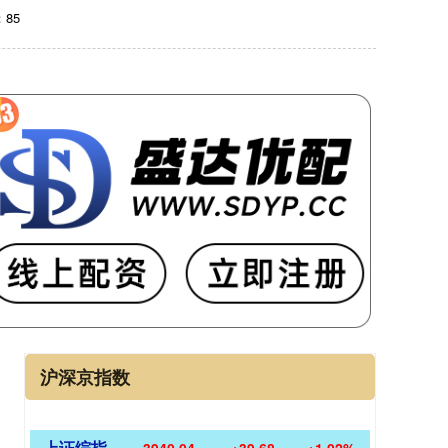
85
沪深京指数
上证综指