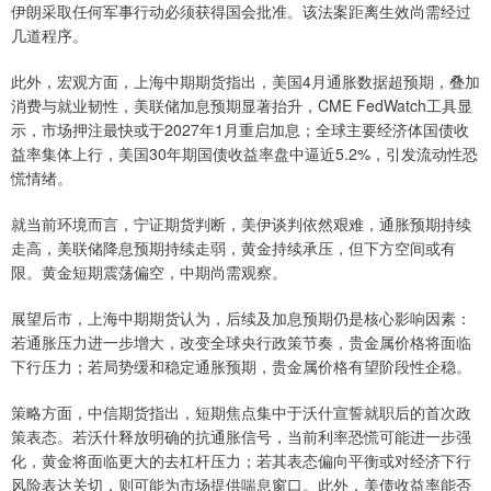
伊朗采取任何军事行动必须获得国会批准。该法案距离生效尚需经过
几道程序。
此外，宏观方面，上海中期期货指出，美国4月通胀数据超预期，叠加
消费与就业韧性，美联储加息预期显著抬升，CME FedWatch工具显
示，市场押注最快或于2027年1月重启加息；全球主要经济体国债收
益率集体上行，美国30年期国债收益率盘中逼近5.2%，引发流动性恐
慌情绪。
就当前环境而言，宁证期货判断，美伊谈判依然艰难，通胀预期持续
走高，美联储降息预期持续走弱，黄金持续承压，但下方空间或有
限。黄金短期震荡偏空，中期尚需观察。
展望后市，上海中期期货认为，后续及加息预期仍是核心影响因素：
若通胀压力进一步增大，改变全球央行政策节奏，贵金属价格将面临
下行压力；若局势缓和稳定通胀预期，贵金属价格有望阶段性企稳。
策略方面，中信期货指出，短期焦点集中于沃什宣誓就职后的首次政
策表态。若沃什释放明确的抗通胀信号，当前利率恐慌可能进一步强
化，黄金将面临更大的去杠杆压力；若其表态偏向平衡或对经济下行
风险表达关切，则可能为市场提供喘息窗口。此外，美债收益率能否