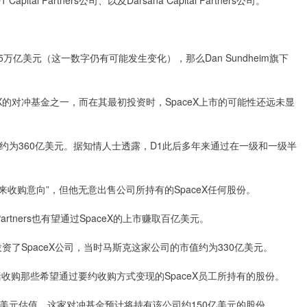
 Partners公司、以及Darsana Capital Partners公司。
万亿美元（这一数字仍有可能发生变化），那么Dan Sundheim旗下
eX的对冲基金之一，而在其最初投资时，SpaceX上市的可能性还远未显
值约为360亿美元。据知情人士透露，D1此后多年来通过在一级和一级半
来收购意向”，但他无意出售公司所持有的SpaceX任何股份。
artners也有望通过SpaceX的上市赚取百亿美元。
次投资了SpaceX公司，当时马斯克这家公司的市值约为330亿美元。
中包括收购那些希望通过要约收购方式变现的SpaceX员工所持有的股份。
万亿美元估值，这家对冲基金预计将持有该公司约150亿美元的股份。