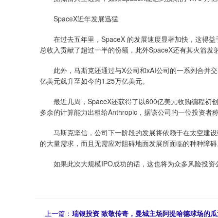
SpaceX近年发展迅猛
在过去五年里，SpaceX 的发展速度显著加快，这得益
总收入贡献了超过一半的份额，此外SpaceX还有其火箭发
此外，马斯克还通过与X公司和xAI公司的一系列合并交易，
亿美元飙升至如今的1.25万亿美元。
最近几周，SpaceX还获得了以600亿美元收购编程初创企业
多余的计算能力出租给Anthropic，据该公司的一位投资
马斯克坚信，公司下一阶段的发展将依赖于在太空建设数
的大量需求，而且无需应对阻碍地面发展所面临的种种障碍
如果此次大规模IPO成功的话，这也将为众多风险投资
上一篇：
瑞银投资 致敬传奇，曼城主场阿提哈德球场的