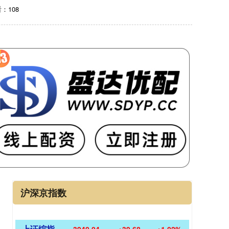
：108
沪深京指数
上证综指