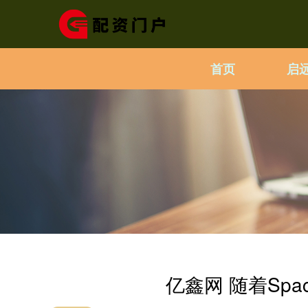
首页
启
亿鑫网 随着Sp